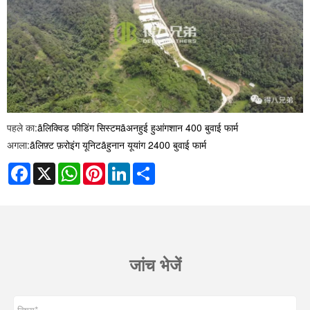
पहले का:
ãलिक्विड फीडिंग सिस्टमãअनहुई हुआंगशान 400 बुवाई फार्म
अगला:
ãलिफ़्ट फ़रोइंग यूनिटãहुनान यूयांग 2400 बुवाई फार्म
Facebook
X
WhatsApp
Pinterest
LinkedIn
Share
जांच भेजें